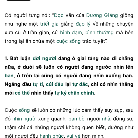
Có người từng nói: “
Đọc
văn của
Dương Giáng
giống
như nghe một
triết gia
giảng
đạo lý
về những chuyện
xưa cũ ở trần gian, cứ
bình
đạm
,
bình thường
mà bên
trong lại ẩn chứa một
cuộc sống
trác tuyệt”.
1. Bất luận
đời người
đang ở giai tầng nào đi chăng
nữa, ở dưới sẽ luôn có người đang ngước nhìn lên
bạn
, ở trên lại cũng có người đang nhìn xuống bạn.
Ngẩng đầu
tự ti
,
cúi đầu
lại
tự đắc
, chỉ có nhìn thẳng
mới
có thể
nhìn thấy
tự kỷ
chân chính
.
Cuộc
sống
sẽ luôn có những lúc cảm thấy suy sụp, sau
đó
nhìn người
xung quanh,
bạn bè
, người
nhà
, đồng sự,
thậm chí cả những người không quen biết, dường như
mỗi người đều
hạnh phúc
,
vui vẻ
hơn mình.