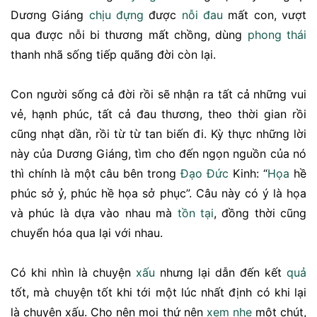
Dương Giáng
chịu đựng
được
nỗi đau
mất con, vượt
qua được nỗi bi thương mất chồng, dùng
phong thái
thanh nhã sống tiếp quãng đời còn lại.
Con người sống cả đời rồi sẽ nhận ra tất cả những vui
vẻ, hạnh phúc, tất cả đau thương, theo thời gian rồi
cũng nhạt dần, rồi từ từ tan biến đi. Kỳ thực những lời
này của Dương Giáng, tìm cho đến ngọn nguồn của nó
thì chính là một câu bên trong
Đạo Đức
Kinh: “
Họa
hề
phúc sở ỷ, phúc hề họa sở phục”. Câu này có ý là họa
và phúc là dựa vào nhau mà
tồn tại
, đồng thời cũng
chuyển hóa qua lại với nhau.
Có khi nhìn là chuyện
xấu
nhưng lại dẫn đến kết
quả
tốt, mà chuyện tốt khi tới một lúc nhất định có khi lại
là chuyện xấu. Cho nên mọi thứ nên
xem nhẹ
một chút,