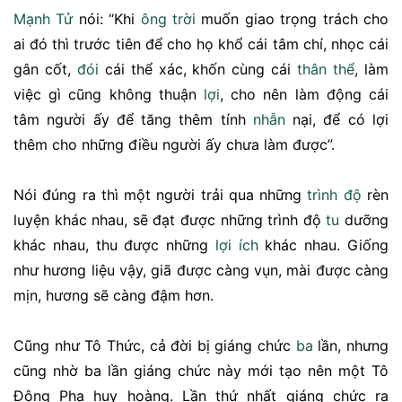
Mạnh Tử
nói: “Khi
ông trời
muốn giao trọng trách cho
ai đó thì trước tiên để cho họ khổ cái tâm chí, nhọc cái
gân cốt,
đói
cái thể xác, khốn cùng cái
thân thể
, làm
việc gì cũng không thuận
lợi
, cho nên làm động cái
tâm người ấy để tăng thêm tính
nhẫn
nại, để có lợi
thêm cho những điều người ấy chưa làm được”.
Nói đúng ra thì một người trải qua những
trình độ
rèn
luyện khác nhau, sẽ đạt được những trình độ
tu
dưỡng
khác nhau, thu được những
lợi ích
khác nhau. Giống
như hương liệu vậy, giã được càng vụn, mài được càng
mịn, hương sẽ càng đậm hơn.
Cũng như Tô Thức, cả đời bị giáng chức
ba
lần, nhưng
cũng nhờ ba lần giáng chức này mới tạo nên một Tô
Đông Pha huy hoàng. Lần thứ nhất giáng chức ra