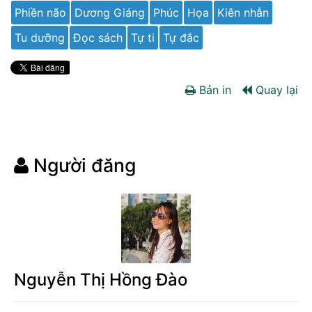
Phiền não
Dương Giáng
Phúc
Họa
Kiên nhẫn
Tu dưỡng
Đọc sách
Tự ti
Tự đắc
Bản in
Quay lại
Người đăng
Nguyễn Thị Hồng Đào