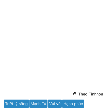
Theo Tinhhoa
Triết lý sống
Mạnh Tử
Vui vẻ
Hạnh phúc