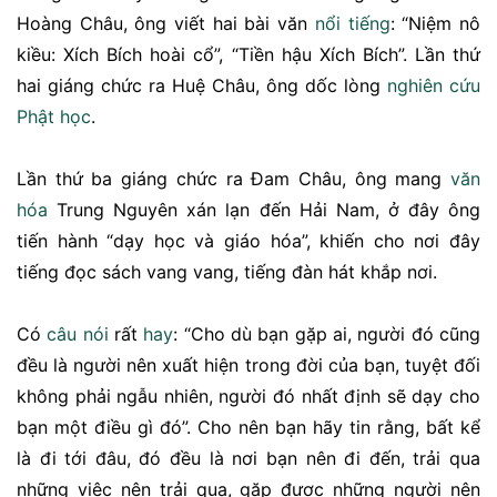
Hoàng Châu, ông viết hai bài văn
nổi tiếng
: “Niệm nô
kiều: Xích Bích hoài cổ”, “Tiền hậu Xích Bích”. Lần thứ
hai giáng chức ra Huệ Châu, ông dốc lòng
nghiên cứu
Phật học
.
Lần thứ ba giáng chức ra Đam Châu, ông mang
văn
hóa
Trung Nguyên xán lạn đến Hải Nam, ở đây ông
tiến hành “dạy học và giáo hóa”, khiến cho nơi đây
tiếng đọc sách vang vang, tiếng đàn hát khắp nơi.
Có
câu nói
rất
hay
: “Cho dù bạn gặp ai, người đó cũng
đều là người nên xuất hiện trong đời của bạn, tuyệt đối
không phải ngẫu nhiên, người đó nhất định sẽ dạy cho
bạn một điều gì đó”. Cho nên bạn hãy tin rằng, bất kể
là đi tới đâu, đó đều là nơi bạn nên đi đến, trải qua
những việc nên trải qua, gặp được những người nên