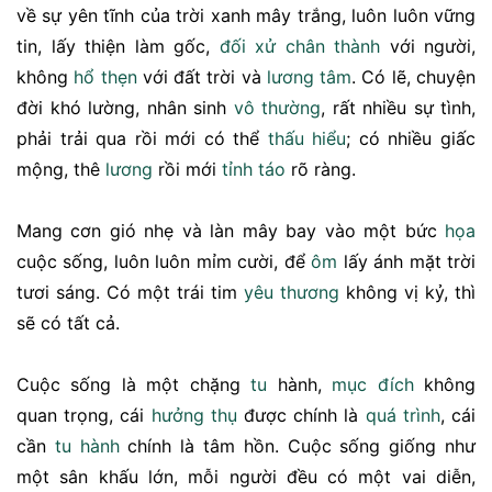
về sự yên tĩnh của trời xanh mây trắng, luôn luôn vững
tin, lấy thiện làm gốc,
đối xử
chân thành
với người,
không
hổ thẹn
với đất trời và
lương tâm
. Có lẽ, chuyện
đời khó lường, nhân sinh
vô thường
, rất nhiều sự tình,
phải trải qua rồi mới có thể
thấu hiểu
; có nhiều giấc
mộng, thê
lương
rồi mới
tỉnh táo
rõ ràng.
Mang cơn gió nhẹ và làn mây bay vào một bức
họa
cuộc sống, luôn luôn mỉm cười, để
ôm
lấy ánh mặt trời
tươi sáng. Có một trái tim
yêu thương
không vị kỷ, thì
sẽ có tất cả.
Cuộc sống là một chặng
tu
hành,
mục đích
không
quan trọng, cái
hưởng thụ
được chính là
quá trình
, cái
cần
tu hành
chính là tâm hồn. Cuộc sống giống như
một sân khấu lớn, mỗi người đều có một vai diễn,