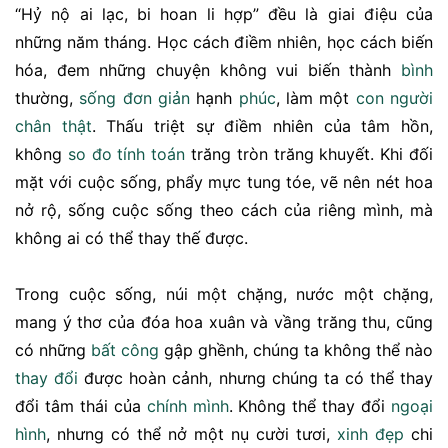
“Hỷ nộ ai lạc, bi hoan li hợp” đều là giai điệu của
những năm tháng. Học cách điềm nhiên, học cách biến
hóa, đem những chuyện không vui biến thành
bình
thường,
sống đơn giản
hạnh
phúc
, làm một
con người
chân thật
. Thấu triệt sự điềm nhiên của tâm hồn,
không
so đo
tính toán
trăng tròn trăng khuyết. Khi đối
mặt với cuộc sống, phẩy mực tung tóe, vẽ nên nét hoa
nở rộ, sống cuộc sống theo cách của riêng mình, mà
không ai có thể thay thế được.
Trong cuộc sống, núi một chặng, nước một chặng,
mang ý thơ của đóa hoa xuân và vầng trăng thu, cũng
có những
bất công
gập ghềnh, chúng ta không thể nào
thay đổi
được hoàn cảnh, nhưng chúng ta có thể thay
đổi tâm thái của
chính mình
. Không thể thay đổi
ngoại
hình
, nhưng có thể nở một nụ cười tươi,
xinh đẹp
chi