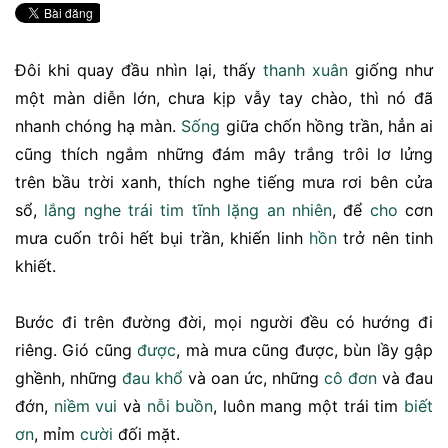
Đôi khi quay đầu nhìn lại, thấy
thanh xuân
giống như
một màn diễn lớn, chưa kịp vẫy tay chào, thì nó đã
nhanh chóng hạ màn.
Sống
giữa chốn hồng trần, hẳn ai
cũng thích ngắm những đám mây trắng trôi lơ lửng
trên bầu trời xanh, thích nghe tiếng mưa rơi bên cửa
sổ,
lắng nghe
trái tim
tĩnh lặng
an nhiên
, để
cho
cơn
mưa cuốn trôi hết bụi trần, khiến linh
hồn
trở nên tinh
khiết.
Bước đi trên đường đời, mọi người đều có hướng đi
riêng. Gió cũng
được
, mà mưa cũng được, bùn lầy gập
ghềnh, những
đau khổ
và oan ức, những
cô đơn
và đau
đớn,
niềm vui
và
nỗi buồn
, luôn mang một trái tim
biết
ơn
, mỉm
cười
đối mặt.