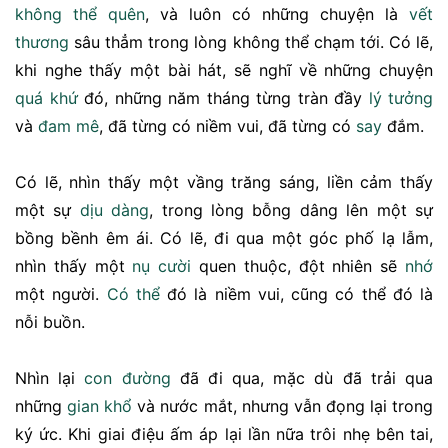
không thể
quên
, và luôn có những chuyện là
vết
thương
sâu thẳm trong lòng không thể chạm tới. Có lẽ,
khi nghe thấy một bài hát, sẽ nghĩ về những chuyện
quá khứ
đó, những năm tháng từng tràn đầy
lý tưởng
và
đam mê
, đã từng có niềm vui, đã từng có
say
đắm.
Có lẽ, nhìn thấy một vầng trăng sáng, liền cảm thấy
một sự
dịu dàng
, trong lòng bỗng dâng lên một sự
bồng bềnh êm ái. Có lẽ, đi qua một góc phố lạ lẫm,
nhìn thấy một
nụ cười
quen thuộc, đột nhiên sẽ
nhớ
một người.
Có thể
đó là niềm vui, cũng có thể đó là
nỗi buồn.
Nhìn lại
con đường
đã đi qua, mặc dù đã trải qua
những
gian khổ
và nước mắt, nhưng vẫn đọng lại trong
ký ức. Khi giai điệu ấm áp lại lần nữa trôi nhẹ bên tai,