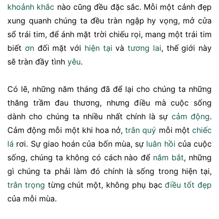
khoảnh khắc
nào cũng đều đặc sắc. Mỗi một cảnh đẹp
xung quanh chúng ta đều tràn ngập hy vọng, mở cửa
sổ trái tim, để ánh mặt trời chiếu rọi, mang một trái tim
biết
ơn
đối mặt với
hiện tại
và
tương lai
, thế giới này
sẽ tràn đầy tình
yêu
.
Có lẽ, những năm tháng đã để lại cho chúng ta những
thăng trầm đau thương, nhưng điều mà cuộc sống
dành cho chúng ta nhiều nhất chính là sự
cảm động
.
Cảm động mỗi một khi hoa nở,
trân quý
mỗi một
chiếc
lá
rơi. Sự giao hoán của bốn mùa, sự
luân hồi
của cuộc
sống, chúng ta không có cách nào để
nắm bắt
, những
gì chúng ta phải làm đó chính là sống trong hiện tại,
trân trọng
từng chút một, không phụ bạc
điều tốt đẹp
của mỗi mùa.