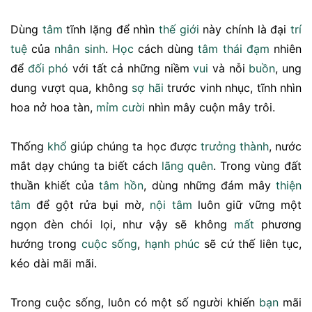
Dùng
tâm
tĩnh lặng để nhìn
thế giới
này chính là đại
trí
tuệ
của
nhân sinh
.
Học
cách dùng
tâm thái
đạm
nhiên
để
đối phó
với tất cả những niềm
vui
và nỗi
buồn
, ung
dung vượt qua, không
sợ hãi
trước vinh nhục, tĩnh nhìn
hoa nở hoa tàn,
mỉm cười
nhìn mây cuộn mây trôi.
Thống
khổ
giúp chúng ta học được
trưởng thành
, nước
mắt dạy chúng ta biết cách
lãng quên
. Trong vùng đất
thuần khiết của
tâm hồn
, dùng những đám mây
thiện
tâm
để gột rửa bụi mờ,
nội tâm
luôn giữ vững một
ngọn đèn chói lọi, như vậy sẽ không
mất
phương
hướng trong
cuộc sống
,
hạnh phúc
sẽ cứ thế liên tục,
kéo dài mãi mãi.
Trong cuộc sống, luôn có một số người khiến
bạn
mãi