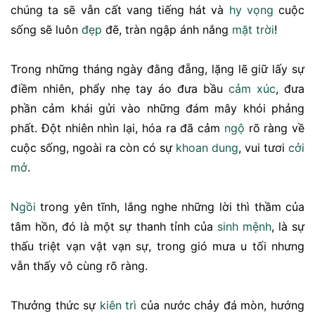
chúng ta sẽ vẫn cất vang tiếng hát và
hy vọng
cuộc
sống sẽ luôn
đẹp
đẽ, tràn ngập ánh nắng
mặt trời
!
Trong những tháng ngày đằng đẵng, lặng lẽ giữ lấy sự
điềm nhiên, phẩy nhẹ tay áo đưa bầu
cảm xúc
, đưa
phần cảm khái gửi vào những đám mây khói phảng
phất. Đột nhiên nhìn lại, hóa ra đã cảm
ngộ
rõ ràng về
cuộc sống, ngoài ra còn có sự
khoan dung
, vui tươi
cởi
mở
.
Ngồi
trong yên tĩnh, lắng nghe những lời thì thầm của
tâm hồn, đó là một sự thanh tỉnh của
sinh mệnh
, là sự
thấu triệt vạn vật vạn sự, trong gió mưa u tối nhưng
vẫn thấy vô cùng rõ ràng.
Thưởng thức sự
kiên trì
của nước chảy đá mòn, hướng