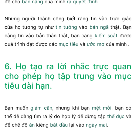
để cho
bản năng
của mình
ra quyết định
.
Những người thành công biết rằng tin vào trực giác
của họ tương tự như
tin tưởng
vào
bản ngã
thật. Bạn
càng tin vào bản thân thật, bạn càng
kiểm soát
được
quá trình đạt được các
mục tiêu
và
ước mơ
của mình .
6. Họ tạo ra lời nhắc trực quan
cho phép họ tập trung vào mục
tiêu dài hạn.
Bạn muốn
giảm cân
, nhưng khi bạn
mệt mỏi
, bạn có
thể dễ dàng tìm ra lý do hợp lý để dừng tập
thể dục
và
để chế độ
ăn
kiêng
bắt đầu
lại vào
ngày mai
.