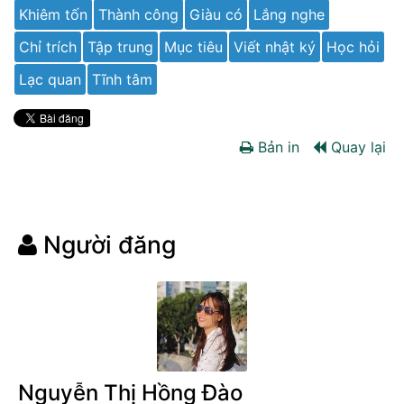
Khiêm tốn
Thành công
Giàu có
Lắng nghe
Chỉ trích
Tập trung
Mục tiêu
Viết nhật ký
Học hỏi
Lạc quan
Tĩnh tâm
Bản in
Quay lại
Người đăng
Nguyễn Thị Hồng Đào