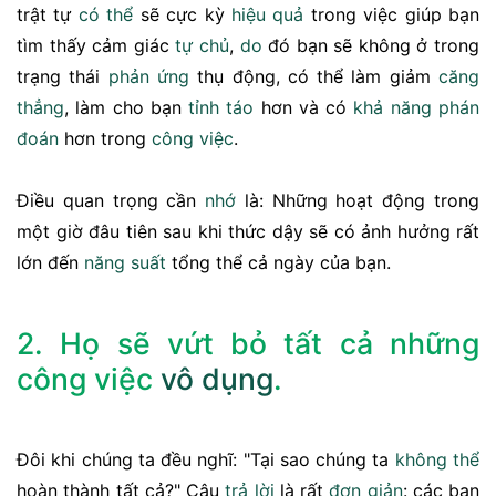
trật tự
có thể
sẽ cực kỳ
hiệu quả
trong việc giúp bạn
tìm thấy cảm giác
tự chủ
,
do
đó bạn sẽ không ở trong
trạng thái
phản ứng
thụ động, có thể làm giảm
căng
thẳng
, làm cho bạn
tỉnh táo
hơn và có
khả năng
phán
đoán
hơn trong
công việc
.
Điều quan trọng cần
nhớ
là: Những hoạt động trong
một giờ đâu tiên sau khi thức dậy sẽ có ảnh hưởng rất
lớn đến
năng suất
tổng thể cả ngày của bạn.
2. Họ sẽ vứt bỏ tất cả những
công việc
vô dụng
.
Đôi khi chúng ta đều nghĩ: "Tại sao chúng ta
không thể
hoàn thành tất cả?" Câu
trả lời
là rất
đơn giản
: các bạn