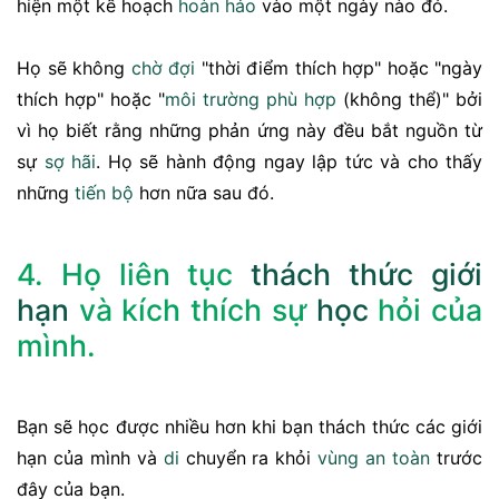
hiện một kế hoạch
hoàn hảo
vào một ngày nào đó.
Họ sẽ không
chờ đợi
"thời điểm thích hợp" hoặc "ngày
thích hợp" hoặc "
môi trường
phù hợp
(không thể)" bởi
vì họ biết rằng những phản ứng này đều bắt nguồn từ
sự
sợ hãi
. Họ sẽ hành động ngay lập tức và cho thấy
những
tiến bộ
hơn nữa sau đó.
4. Họ liên tục
thách thức
giới
hạn
và kích thích sự
học
hỏi của
mình.
Bạn sẽ học được nhiều hơn khi bạn thách thức các giới
hạn của mình và
di
chuyển ra khỏi
vùng an toàn
trước
đây của bạn.