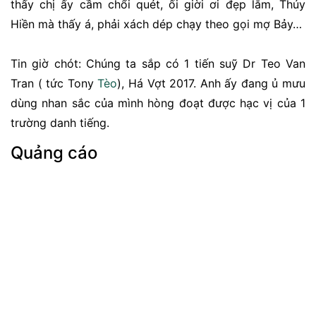
thấy chị ấy cầm chổi quét, ối giời ơi đẹp lắm, Thúy
Hiền mà thấy á, phải xách dép chạy theo gọi mợ Bảy…
Tin giờ chót: Chúng ta sắp có 1 tiến suỹ Dr Teo Van
Tran ( tức Tony
Tèo
), Há Vợt 2017. Anh ấy đang ủ mưu
dùng nhan sắc của mình hòng đoạt được hạc vị của 1
trường danh tiếng.
Quảng cáo