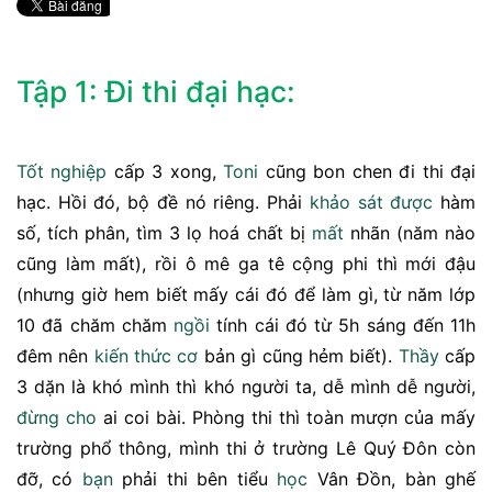
Tập 1: Đi thi đại hạc:
Tốt
nghiệp
cấp 3 xong,
Toni
cũng bon chen đi thi đại
hạc. Hồi đó, bộ đề nó riêng. Phải
khảo sát
được
hàm
số, tích phân, tìm 3 lọ hoá chất bị
mất
nhãn (năm nào
cũng làm mất), rồi ô mê ga tê cộng phi thì mới đậu
(nhưng giờ hem biết mấy cái đó để làm gì, từ năm lớp
10 đã chăm chăm
ngồi
tính cái đó từ 5h sáng đến 11h
đêm nên
kiến thức
cơ
bản gì cũng hẻm biết).
Thầy
cấp
3 dặn là khó mình thì khó người ta, dễ mình dễ người,
đừng
cho
ai coi bài. Phòng thi thì toàn mượn của mấy
trường phổ thông, mình thi ở trường Lê Quý Đôn còn
đỡ, có
bạn
phải thi bên tiểu
học
Vân Đồn, bàn ghế