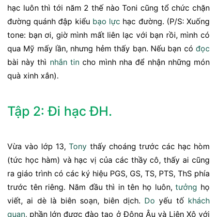
hạc luôn thì tới năm 2 thế nào Toni cũng tổ chức chặn
đường quánh đập kiểu
bạo lực
hạc đường. (P/S: Xuống
tone: bạn ơi, giờ mình mất liên lạc với bạn rồi, mình có
qua Mỹ mấy lần, nhưng hẻm thấy bạn. Nếu bạn có
đọc
bài này thì
nhắn tin
cho mình nha để nhận những món
quà xinh xắn).
Tập 2: Đi hạc ĐH.
Vừa vào lớp 13,
Tony
thấy choáng trước các hạc hòm
(tức học hàm) và hạc vị của các thầy cô, thấy ai cũng
ra giáo trình có các ký hiệu PGS, GS, TS, PTS, ThS phía
trước tên riêng. Năm đầu thì in tên họ luôn,
tưởng
họ
viết, ai dè là biên soạn, biên dịch.
Do
yếu tố
khách
quan
, phần lớn được đào tạo ở Đông Âu và Liên Xô với