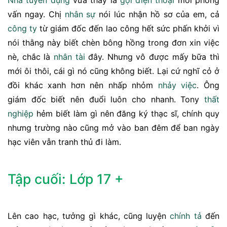
Nhà tuyển dụng
vừa thấy là
gọi điện thoại
mời phỏng
vấn ngay. Chị
nhân sự
nói lúc nhận hồ sơ của em, cả
công ty
từ giám đốc đến lao công hết sức phấn khởi vì
nói thằng này biết chèn bông hồng trong đơn xin việc
nè, chắc là
nhân tài
đây. Nhưng vô được mấy bữa thì
mới ôi thôi, cái gì nó cũng không biết. Lại cứ nghĩ cỏ ở
đồi khác xanh hơn nên nhấp nhỏm
nhảy việc
. Ông
giám đốc biết nên đuổi luôn cho nhanh. Tony
thất
nghiệp
hẻm biết làm gì nên đăng ký thạc sĩ, chính quy
nhưng trường nào cũng mở vào ban đêm để ban ngày
hạc viên vẫn tranh thủ đi làm.
Tập cuối: Lớp 17 +
Lên cao hạc, tưởng gì khác, cũng luyện
chính tả
đến