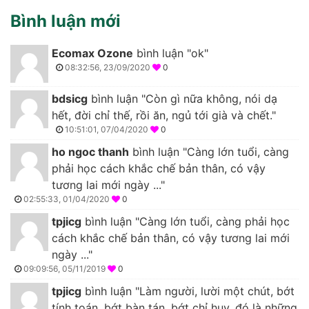
Bình luận mới
Ecomax Ozone
bình luận "ok"
08:32:56, 23/09/2020
0
bdsicg
bình luận "Còn gì nữa không, nói dạ
hết, đời chỉ thế, rồi ăn, ngủ tới già và chết."
10:51:01, 07/04/2020
0
ho ngoc thanh
bình luận "Càng lớn tuổi, càng
phải học cách khắc chế bản thân, có vậy
tương lai mới ngày ..."
02:55:33, 01/04/2020
0
tpjicg
bình luận "Càng lớn tuổi, càng phải học
cách khắc chế bản thân, có vậy tương lai mới
ngày ..."
09:09:56, 05/11/2019
0
tpjicg
bình luận "Làm người, lười một chút, bớt
tính toán, bớt bàn tán, bớt chỉ huy, đó là những