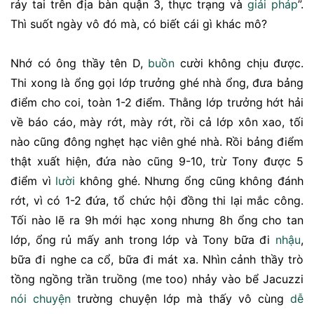
ráy tai trên địa bàn quận 3, thực trạng và
giải pháp
”.
Thì suốt ngày vô đó mà, có biết cái gì khác mô?
Nhớ có ông thầy tên D,
buồn
cười không chịu được.
Thi xong là ổng gọi lớp trưởng ghé nhà ổng, đưa bảng
điểm cho coi, toàn 1-2 điểm. Thằng lớp trưởng hớt hải
về báo cáo, mày rớt, mày rớt, rồi cả lớp xôn xao, tối
nào cũng đông nghẹt hạc viên ghé nhà. Rồi bảng điểm
thật xuất hiện, đứa nào cũng 9-10, trừ Tony được 5
điểm vì
lười
không ghé. Nhưng ổng cũng không đánh
rớt, vì có 1-2 đứa, tổ chức hội đồng thi lại mắc công.
Tối nào lẽ ra 9h mới hạc xong nhưng 8h ổng cho tan
lớp, ổng rủ mấy anh trong lớp và Tony bữa đi
nhậu
,
bữa đi nghe ca cổ, bữa đi mát xa. Nhìn cảnh thầy trò
tồng ngồng trần truồng (me too) nhảy vào bể Jacuzzi
nói chuyện
trường chuyện lớp mà thấy vô cùng
dễ