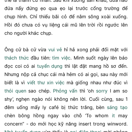
thế là thành cử nhân. Sau khi xuống sân khấu, đứa nào
đứa nấy đứng ẹo qua ẹo lại trước cổng trường để
chụp hình. Chỉ thiếu bãi cỏ để nằm sõng xoài xuống.
Hồi đó chưa có vụ liệng cái mũ lên trời rồi ngước lên
cho người khác chụp.
Ông cử bà cử vừa
vui vẻ
hỉ hả xong phải đối mặt với
thách thức
đầu tiên:
tìm việc
. Mình suốt ngày lên báo
đọc coi có ai
tuyển dụng
thì lật đật mang hồ sơ đến.
Nhưng nộp cả chục cái mà hẻm có ai gọi, sau này mới
biết là vì
viết thư
xin việc
mà giống nhau như đúc vì
thói quen
sao chép.
Phỏng vấn
thì ‘oh
sorry
I am so
shy’, nghẹn ngào nói không nên lời. Cuối cùng, sau 1
đêm uống mấy ly café bị thức trắng, bèn
sáng tạo
chèn bông hồng ngay vào chỗ ‘To whom
it
may
concern” - do mới học kỹ năng insert trong winword.