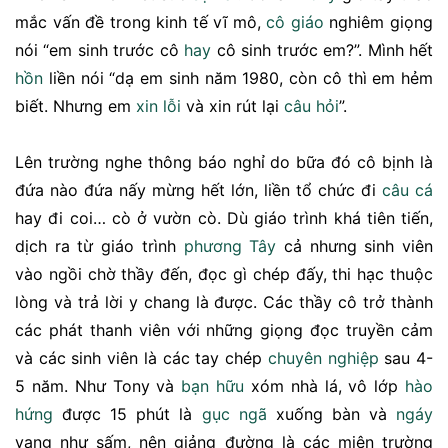
mắc vấn đề trong kinh tế vĩ mô,
cô giáo
nghiêm giọng
nói “em sinh trước cô
hay
cô sinh trước em?”. Mình hết
hồn
liền nói “dạ em sinh năm 1980, còn cô thì em hẻm
biết. Nhưng em
xin lỗi
và xin rút lại
câu hỏi
”.
Lên trường nghe thông báo nghỉ do bữa đó cô bịnh là
đứa nào đứa nấy mừng hết lớn, liền tổ chức đi
câu cá
hay đi coi… cò ở vườn cò. Dù giáo trình khá tiên tiến,
dịch ra từ giáo trình
phương Tây
cả nhưng sinh viên
vào ngồi chờ thầy đến, đọc gì chép đấy, thi hạc thuộc
lòng và trả lời y chang là được. Các thầy cô trở thành
các phát thanh viên với những giọng đọc truyền cảm
và các sinh viên là các tay chép
chuyên nghiệp
sau 4-
5 năm. Như Tony và
bạn hữu
xóm nhà lá, vô lớp
hào
hứng
được 15 phút là
gục ngã
xuống bàn và
ngáy
vang như sấm, nên giảng đường là các miên trường