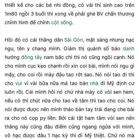
thiết kế cho các bé nhi đồng, có vài thí sinh cao trên
1m80 ngồi 3 buổi thi xong về phải ghé BV chấn thương
chỉnh hình để chỉnh
cột sống
.
Hồi đó có cái thằng dân
Sài Gòn
, mặt sáng nhưng hạc
ngu, tên y chang mình. Giám thị quánh số báo
danh
hướng
đông tây
nam bắc chi thì nó cũng ngồi cạnh. Nó
cho mình cục kẹo chanh rồi xin coi bài, mình nói ngu gì
mậy, cho coi rồi mày đậu tao rớt sao. Nó nói tao đi thi
cho
vui
vì vài bữa nữa má tao bán
nhà
đi Mỹ định cư
luôn rồi. Cái mình hỏi nó chứ nhà mày có vòi sen hem,
nếu có thì chút nữa cho tao về tắm thì tao cho coi. Nó
nói được được nên mình tháo bàn tay trái đang che bài
ra cho nó cọp py liền. Bởi cái tật ham tắm vòi sen nên
thằng này cũng đậu điểm cũng ngang ngửa với mình,
vô hạc được đâu 1 hạc kỳ thì đi Mỹ thiệt. Chứ nó mà