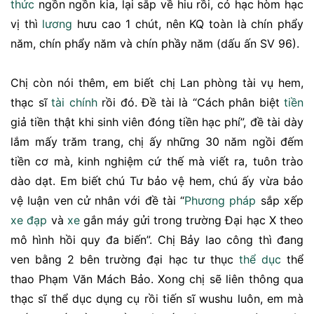
thức
ngồn ngồn kia, lại sắp về hiu rồi, có hạc hòm hạc
vị thì
lương
hưu cao 1 chút, nên KQ toàn là chín phẩy
năm, chín phẩy năm và chín phầy năm (dấu ấn SV 96).
Chị còn nói thêm, em biết chị Lan phòng tài vụ hem,
thạc sĩ
tài chính
rồi đó. Đề tài là “Cách phân biệt
tiền
giả tiền thật khi sinh viên đóng tiền hạc phí”, đề tài dày
lắm mấy trăm trang, chị ấy những 30 năm ngồi đếm
tiền cơ mà, kinh nghiệm cứ thế mà viết ra, tuôn trào
dào dạt. Em biết chú Tư bảo vệ hem, chú ấy vừa bảo
vệ luận ven cử nhân với đề tài “
Phương pháp
sắp xếp
xe đạp
và
xe
gắn máy gửi trong trường Đại hạc X theo
mô hình hồi quy đa biến”. Chị Bảy lao công thì đang
ven bằng 2 bên trường đại hạc tư thục
thể dục
thể
thao Phạm Văn Mách Bảo. Xong chị sẽ liên thông qua
thạc sĩ thể dục dụng cụ rồi tiến sĩ wushu luôn, em mà