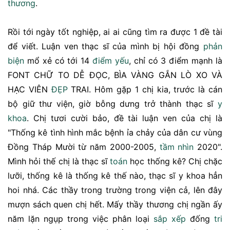
thương
.
Rồi tới ngày tốt nghiệp, ai ai cũng tìm ra được 1 đề tài
để viết. Luận ven thạc sĩ của mình bị hội đồng
phản
biện
mổ xẻ có tới 14
điểm yếu
, chỉ có 3 điểm mạnh là
FONT CHỮ TO DỄ ĐỌC, BÌA VÀNG GẮN LÒ XO VÀ
HẠC VIÊN
ĐẸP
TRAI. Hôm gặp 1 chị kia, trước là cán
bộ giữ thư viện, giờ bỗng dưng trở thành thạc sĩ
y
khoa
. Chị tươi cười bảo, đề tài luận ven của chị là
"Thống kê tình hình mắc bệnh ỉa chảy của dân cư vùng
Đồng Tháp Mười từ năm 2000-2005,
tầm nhìn
2020".
Mình hỏi thế chị là thạc sĩ
toán
học thống kê? Chị chặc
lưỡi, thống kê là thống kê thế nào, thạc sĩ y khoa hẳn
hoi nhá. Các thầy trong trường trong viện cả, lên đây
mượn sách quen chị hết. Mấy thầy thương chị ngần ấy
năm lặn ngụp trong việc phân loại
sắp xếp
đống
tri