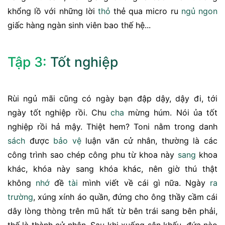
khổng lồ với những lời
thỏ
thẻ qua micro ru
ngủ ngon
giấc hàng ngàn sinh viên bao thế hệ...
Tập 3:
Tốt nghiệp
Rùi ngủ mãi cũng có ngày bạn đập dậy, dậy đi, tới
ngày tốt nghiệp rồi. Chu
cha
mừng húm. Nói ủa tốt
nghiệp rồi hả mậy. Thiệt hem? Toni nằm trong danh
sách
được
bảo vệ
luận văn cử nhân, thường là các
công trình sao chép công phu từ khoa này
sang
khoa
khác, khóa này sang khóa khác, nên giờ thú thật
không
nhớ
đề
tài
mình viết về cái gì nữa. Ngày
ra
trường
, xúng xính áo quần, đứng cho ông thầy cầm cái
dây lòng thòng trên mũ hất từ bên trái sang bên phải,