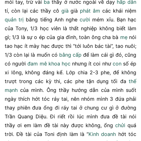
mỏi tay, trừ vài
ba
thầy ở nước ngoài về dạy
hấp dẫn
tí, còn lại các thầy cô
già
già
phát âm
các khái niệm
quản trị
bằng tiếng Anh nghe
cười
mém xỉu. Bạn hạc
của Tony, 1/3 học viên là thất nghiệp không biết làm
gì; 1/3 là sự o ép của gia đình, toàn ông cha bà
mẹ
nói
tao hạc ít mày hạc được thì “tới luôn bác tài”, tao nuôi;
1/3 còn lại là muốn có
bằng cấp
để làm cái gì đó, cũng
có người
đam mê
khoa học
nhưng ít coi như
con
số ép
xi lông, không đáng kể. Lớp chia 2-3 phe, để không
trượt trong các kỳ thi, các phe tận dụng tối đa
thế
mạnh
của mình. Ông thầy hướng dẫn của mình suốt
ngày thích hớt tóc ráy tai, nên nhóm mình 3 đứa phải
thay phiên đưa ổng đi ráy tai ở chung cư gì ở đường
Trần Quang Diệu. Đi riết rồi lúc mình đưa đề tài nói
thầy ơi em làm đề tài này được không, ổng
chửi
quá
trời. Đề tài của Toni định làm là “
Kinh doanh
hớt tóc