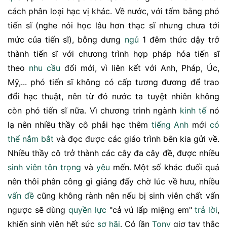
cách phân loại hạc vị khác. Về nước, với tấm bằng phó
tiến sĩ (nghe nói học lâu hơn thạc sĩ nhưng chưa tới
mức của tiến sĩ), bỗng dưng
ngủ
1 đêm thức dậy trở
thành tiến sĩ với chương trình hợp pháp hóa tiến sĩ
theo
nhu cầu
đổi mới, vì liên kết với Anh, Pháp, Úc,
Mỹ,... phó tiến sĩ không có cấp tương đương để trao
đổi hạc thuật, nên từ đó nước ta tuyệt nhiên không
còn phó tiến sĩ nữa. Vì chương trình ngành
kinh tế
nó
lạ nên nhiều thầy cô phải hạc thêm
tiếng Anh
mới
có
thể
nắm bắt
và đọc được các giáo trình bên kia gửi về.
Nhiều thầy cô trở thành các cây đa cây đề, được nhiều
sinh viên
tôn trọng
và
yêu
mến. Một số khác đuối quá
nên thôi phân công gì giảng đấy chờ lúc về hưu, nhiều
vấn đề
cũng không rành nên nếu bị sinh viên chất vấn
ngược sẽ dùng
quyền lực
"cả vú lấp miệng em"
trả lời
,
khiến sinh viên hết sức
sợ hãi
. Có lần
Tony
giơ tay thắc